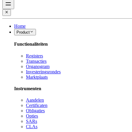
Home
Product
Functionaliteiten
Registers
Transacties
Organogram
Investeringsrondes
Marktplaats
Instrumenten
Aandelen
Certificaten
Obligaties
Opties
SARs
CLAs