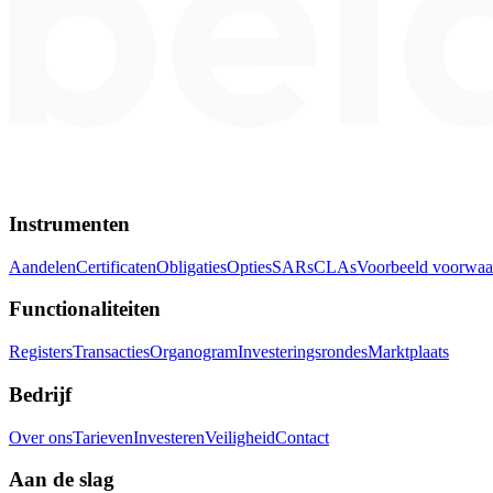
Instrumenten
Aandelen
Certificaten
Obligaties
Opties
SARs
CLAs
Voorbeeld voorwaa
Functionaliteiten
Registers
Transacties
Organogram
Investeringsrondes
Marktplaats
Bedrijf
Over ons
Tarieven
Investeren
Veiligheid
Contact
Aan de slag