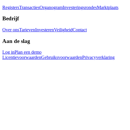
Registers
Transacties
Organogram
Investeringsrondes
Marktplaats
Bedrijf
Over ons
Tarieven
Investeren
Veiligheid
Contact
Aan de slag
Log in
Plan een demo
Licentievoorwaarden
Gebruiksvoorwaarden
Privacyverklaring