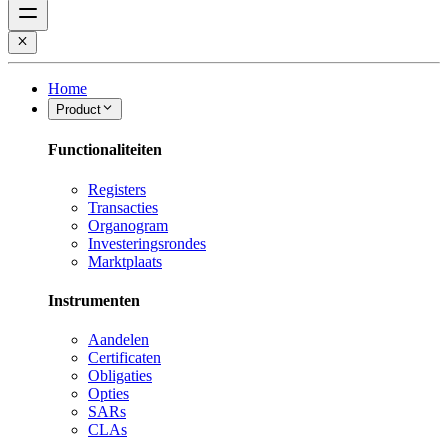
Home
Product
Functionaliteiten
Registers
Transacties
Organogram
Investeringsrondes
Marktplaats
Instrumenten
Aandelen
Certificaten
Obligaties
Opties
SARs
CLAs